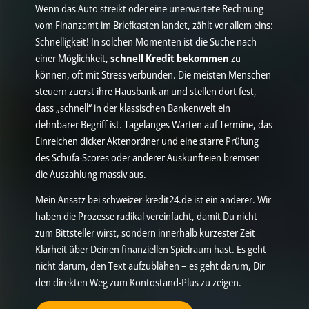
Wenn das Auto streikt oder eine unerwartete Rechnung
vom Finanzamt im Briefkasten landet, zählt vor allem eins:
Schnelligkeit! In solchen Momenten ist die Suche nach
einer Möglichkeit,
schnell Kredit bekommen
zu
können, oft mit Stress verbunden. Die meisten Menschen
steuern zuerst ihre Hausbank an und stellen dort fest,
dass „schnell“ in der klassischen Bankenwelt ein
dehnbarer Begriff ist. Tagelanges Warten auf Termine, das
Einreichen dicker Aktenordner und eine starre Prüfung
des Schufa-Scores oder anderer Auskunfteien bremsen
die Auszahlung massiv aus.
Mein Ansatz bei schweizer-kredit24.de ist ein anderer. Wir
haben die Prozesse radikal vereinfacht, damit Du nicht
zum Bittsteller wirst, sondern innerhalb kürzester Zeit
Klarheit über Deinen finanziellen Spielraum hast. Es geht
nicht darum, den Text aufzublähen – es geht darum, Dir
den direkten Weg zum Kontostand-Plus zu zeigen.